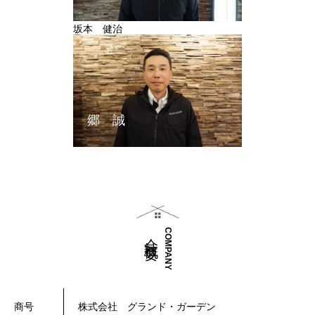
坂本 健治
郷 誠
会 社 概 要
COMPANY
商号
株式会社 グランド・ガーデン