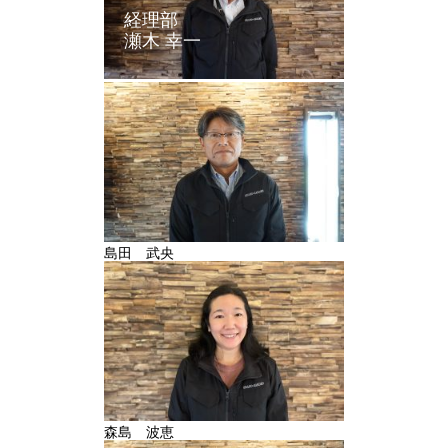
経理部
瀬木 幸一
島田 武央
森島 波恵