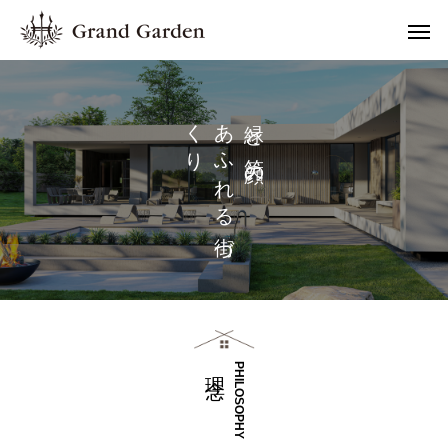
く
あ
と
り
ふ
の
れ
る
づ
理 念
PHILOSOPHY