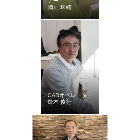
ナー
國正 珠緒
CADオペレーター
鈴木 俊行