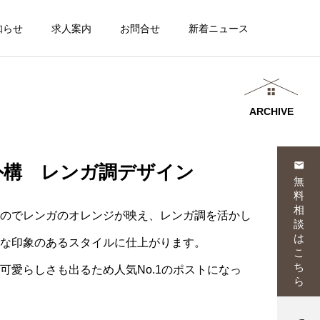
知らせ
求人案内
お問合せ
新着ニュース
ARCHIVE
email
外構 レンガ調デザイン
無
料
相
のでレンガのオレンジが映え、レンガ調を活かし
談
は
な印象のあるスタイルに仕上がります。
こ
ち
可愛らしさも出るため人気No.1のポストになっ
ら