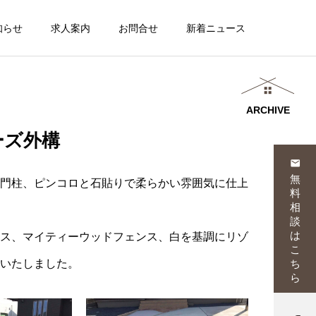
知らせ
求人案内
お問合せ
新着ニュース
ARCHIVE
ーズ外構
email
無
門柱、ピンコロと石貼りで柔らかい雰囲気に仕上
料
相
談
は
ス、マイティーウッドフェンス、白を基調にリゾ
こ
ち
いたしました。
ら