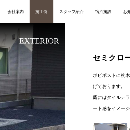
会社案内
施工例
スタッフ紹介
宿泊施設
お
EXTERIOR
セミクロ
ボビポストに枕木
げております。
庭にはタイルテラ
ート感をイメージ